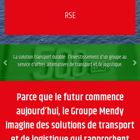
RSE
Previous
Ne
La solution transport durable : l'investissement d'un groupe au
service d'offres alternatives de transport et de logistique.
Parce que le futur commence
aujourd’hui, le Groupe Mendy
imagine des solutions de transport
et de logistique qui rapprochent