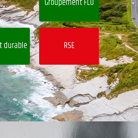
Groupement FLO
t durable
RSE
Next