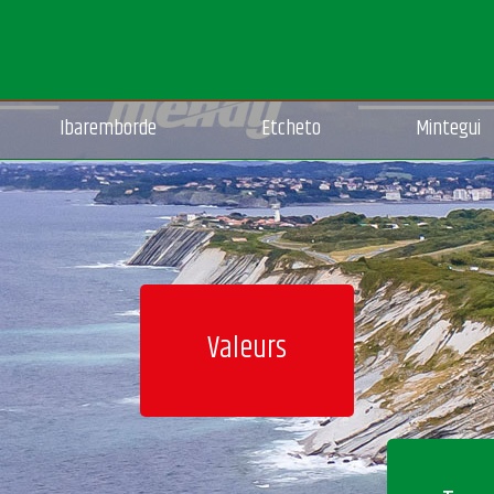
Transport
Ibaremborde
Etcheto
Mintegui
Valeurs