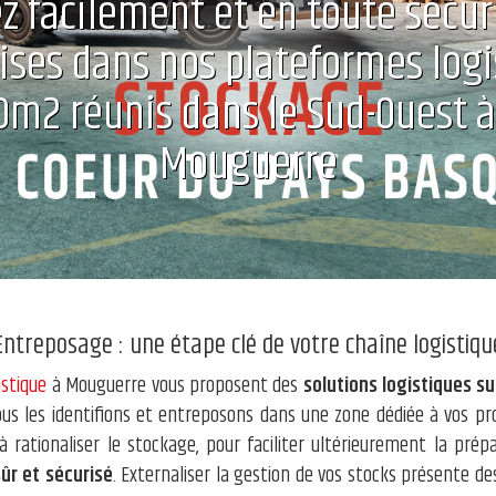
z facilement et en toute sécur
ses dans nos plateformes logi
0m2 réunis dans le Sud-Ouest 
Mouguerre
Entreposage : une étape clé de votre chaîne logistiqu
istique
à Mouguerre vous proposent des
solutions logistiques 
nous les identifions et entreposons dans une zone dédiée à vos pr
à rationaliser le stockage, pour faciliter ultérieurement la p
sûr et sécurisé
. Externaliser la gestion de vos stocks présente d