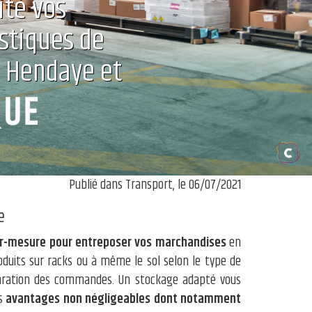
ité vos
stiques de
à Hendaye et
Publié dans Transport, le 06/07/2021
e
sur-mesure pour entreposer vos marchandises
en
oduits sur racks ou à même le sol selon le type de
réparation des commandes. Un stockage adapté vous
es
avantages non négligeables dont notamment