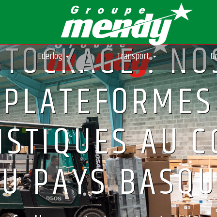
STOCKAGE : NO
Ederlog
Transport
G
PLATEFORMES
ISTIQUES AU 
U PAYS BASQ