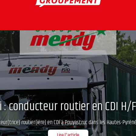
i : conducteur routier en CDI H/
ur(trice) routier(ière) en CDI à Pouyastruc dans les Hautes-Pyréné
Lire l'article