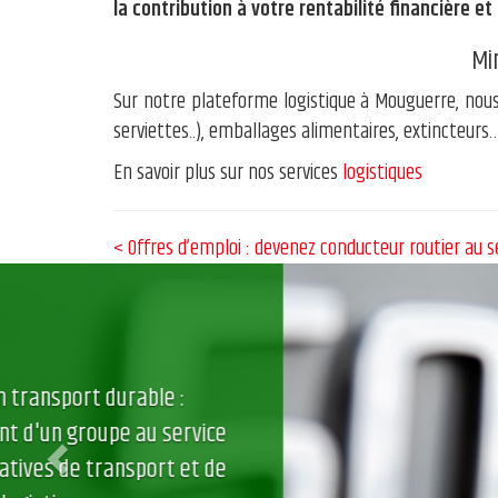
la contribution à votre rentabilité financière et
Mi
Sur notre plateforme logistique à Mouguerre, nous
serviettes..), emballages alimentaires, extincteur
En savoir plus sur nos services
logistiques
< Offres d’emploi : devenez conducteur routier au 
Previous
Sécurité, santé, économie : le Groupe
mise sur la formation des conducteurs
routiers pour une conduite plus