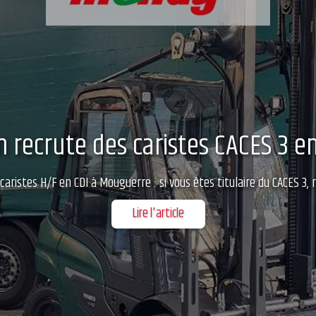
on recrute des caristes CACES 3 
aristes H/F en CDI à Mouguerre : si vous êtes titulaire du CACES 3,
Lire l'article