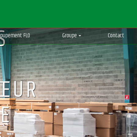
S
roupement FLO
Groupe
Contact
CŒUR
UE