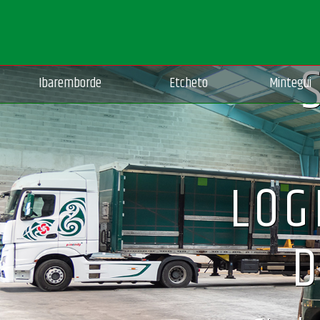
Ibaremborde
Etcheto
Mintegui
LOG
D