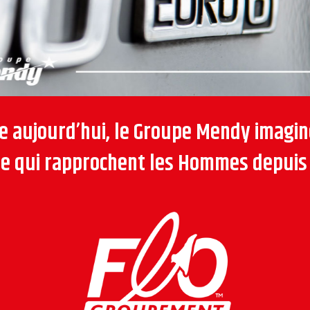
 aujourd’hui, le Groupe Mendy imagin
que qui rapprochent les Hommes depuis 