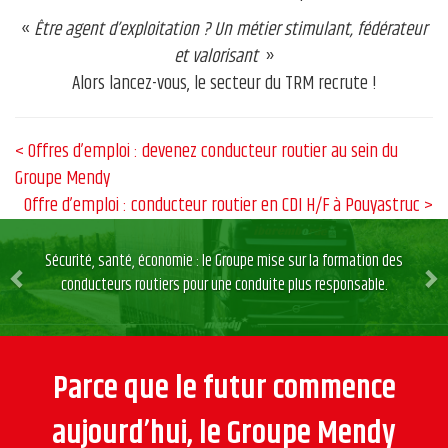
«
Être agent d’exploitation ? Un métier stimulant, fédérateur
et valorisant
»
Alors lancez-vous, le secteur du TRM recrute !
< Offres d’emploi : devenez conducteur routier au sein du
Groupe Mendy
Offre d’emploi : conducteur routier en CDI H/F à Pouyastruc >
Previous
Ne
Sécurité, santé, économie : le Groupe mise sur la formation des
conducteurs routiers pour une conduite plus responsable.
Parce que le futur commence
aujourd’hui, le Groupe Mendy