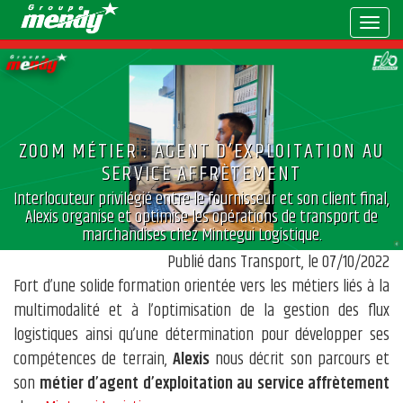
Togg
navig
ZOOM MÉTIER : AGENT D’EXPLOITATION AU
SERVICE AFFRÈTEMENT
Interlocuteur privilégié entre le fournisseur et son client final,
Alexis organise et optimise les opérations de transport de
marchandises chez Mintegui Logistique.
Publié dans Transport, le 07/10/2022
Fort d’une solide formation orientée vers les métiers liés à la
multimodalité et à l’optimisation de la gestion des flux
logistiques ainsi qu’une détermination pour développer ses
compétences de terrain,
Alexis
nous décrit son parcours et
son
métier d’agent d’exploitation au service affrètement