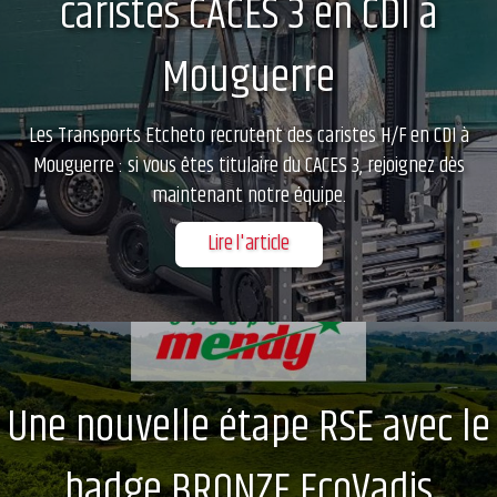
caristes CACES 3 en CDI à
Mouguerre
Les Transports Etcheto recrutent des caristes H/F en CDI à
Mouguerre : si vous êtes titulaire du CACES 3, rejoignez dès
maintenant notre équipe.
Lire l'article
Une nouvelle étape RSE avec le
badge BRONZE EcoVadis